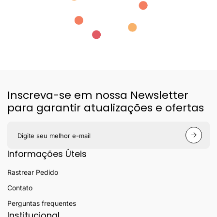
Inscreva-se em nossa Newsletter
para garantir atualizações e ofertas
S
e
u
Informações Úteis
e
-
Rastrear Pedido
m
a
Contato
i
l
Perguntas frequentes
Institucional