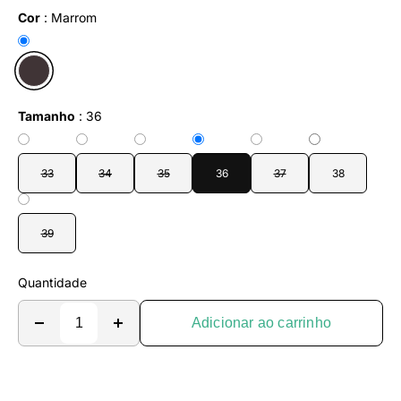
Cor
:
Marrom
Tamanho
:
36
33
34
35
36
37
38
39
Quantidade
Adicionar ao carrinho