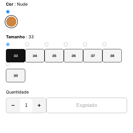
Cor
:
Nude
Tamanho
:
33
33
34
35
36
37
38
39
Quantidade
Esgotado