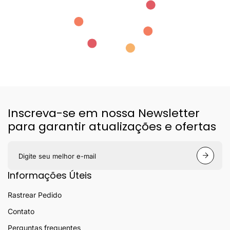
Inscreva-se em nossa Newsletter
para garantir atualizações e ofertas
S
e
u
Informações Úteis
e
-
Rastrear Pedido
m
a
Contato
i
l
Perguntas frequentes